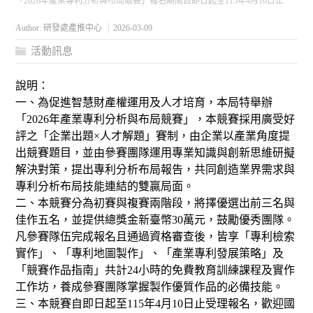
「2026年產業專利分析與布局競賽」報名期間自即日起至115年4月10日止
Author:
研發處產推中心
2026-03-09
活動訊息
說明：
一、為促進智慧財產權運用及人才培育，本局特舉辦
「2026年產業專利分析與布局競賽」，本競賽採用廣受好
評之「企業出題×人才解題」賽制，由企業以產業角度提
出競賽題目，並由參賽團隊運用專業知識與創新思維研擬
解決對策，提出專利分析布局報告，共同創造業界需求與
專利分析布局技能連結的雙贏局面。
二、本競賽分為初賽與複賽兩階段，將擇優選出前三名與
佳作五名，並提供總獎金新臺幣30萬元，鼓勵優秀團隊。
凡參賽隊伍完成報名且通過資格審查後，皆享「專利檢索
實作」、「專利地圖製作」、「產業專利發展策略」及
「競賽作品指南」共計24小時的免費教育訓練課程及實作
工作坊，養成參賽團隊掌握製作優質作品的必備技能。
三、本競賽自即日起至115年4月10日止受理報名，歡迎國